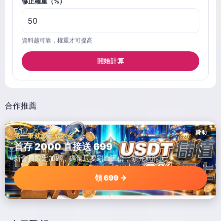
修正權重（%）
資料越可靠，權重才可提高
開始計算
合作推薦
贊助
第一筆就多三成本金
首存 2000 直接送 699
新會員限定加碼，碼量只要彩金五倍，領完就能玩。
領 699 →