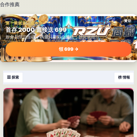
合作推薦
贊助
第一筆就多三成本金
首存 2000 直接送 699
新會員限定加碼，碼量只要彩金五倍，領完就能玩。
領 699 →
☰ 探索
榜 情報