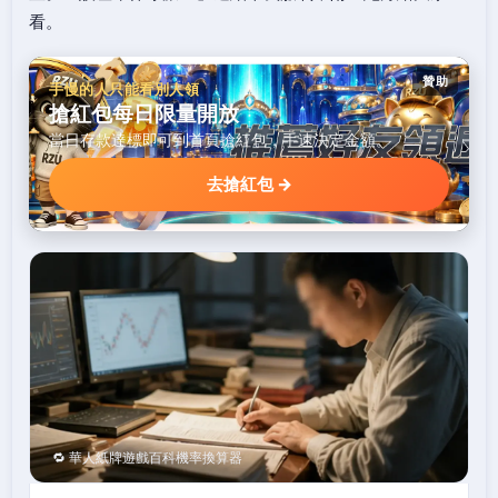
看。
贊助
手慢的人只能看別人領
搶紅包每日限量開放
當日存款達標即可到首頁搶紅包，手速決定金額。
去搶紅包 →
🔁 華人紙牌遊戲百科機率換算器