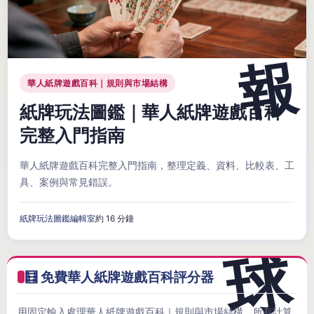
華人紙牌遊戲百科｜規則與市場結構
紙牌玩法圖鑑｜華人紙牌遊戲百科
完整入門指南
華人紙牌遊戲百科完整入門指南，整理定義、資料、比較表、工
具、案例與常見錯誤。
紙牌玩法圖鑑編輯室
約 16 分鐘
🧮 免費華人紙牌遊戲百科評分器
用固定輸入處理華人紙牌遊戲百科｜規則與市場結構，所有計算