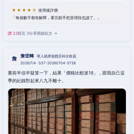
★★★★☆
使用後評價
每個數字都有解釋，看完順手把原理段也讀了。
讚 23
留言 3
分享
開啟貼文 →
詹逆轉
華人紙牌遊戲百科比較器
詹
2026/7/4 · S37-20260704-5738
賽前半信半疑算一下，結果「價格比較派18」，跟我自己這
季的紀錄對起來八九不離十。