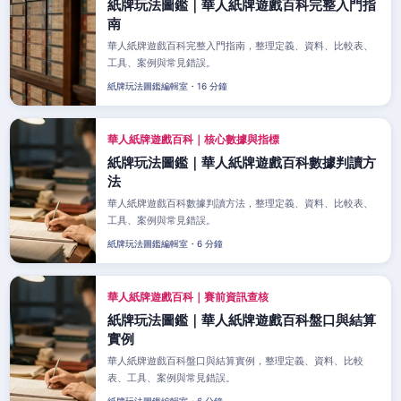
紙牌玩法圖鑑｜華人紙牌遊戲百科完整入門指
南
華人紙牌遊戲百科完整入門指南，整理定義、資料、比較表、
工具、案例與常見錯誤。
紙牌玩法圖鑑編輯室・16 分鐘
華人紙牌遊戲百科｜核心數據與指標
紙牌玩法圖鑑｜華人紙牌遊戲百科數據判讀方
法
華人紙牌遊戲百科數據判讀方法，整理定義、資料、比較表、
工具、案例與常見錯誤。
紙牌玩法圖鑑編輯室・6 分鐘
華人紙牌遊戲百科｜賽前資訊查核
紙牌玩法圖鑑｜華人紙牌遊戲百科盤口與結算
實例
華人紙牌遊戲百科盤口與結算實例，整理定義、資料、比較
表、工具、案例與常見錯誤。
紙牌玩法圖鑑編輯室・6 分鐘