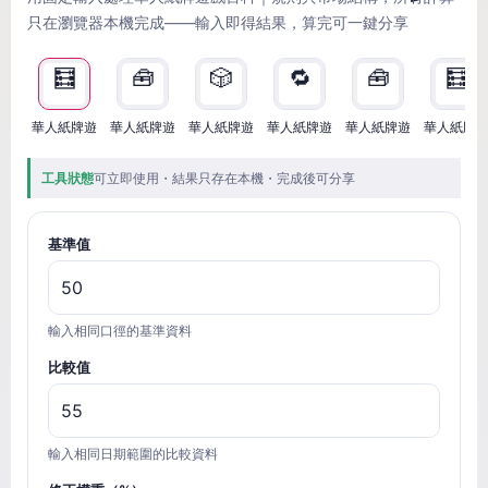
只在瀏覽器本機完成——輸入即得結果，算完可一鍵分享
🧮
🧰
🎲
🔁
🧰
🧮
華人紙牌遊
華人紙牌遊
華人紙牌遊
華人紙牌遊
華人紙牌遊
華人紙牌
工具狀態
可立即使用・結果只存在本機・完成後可分享
基準值
輸入相同口徑的基準資料
比較值
輸入相同日期範圍的比較資料