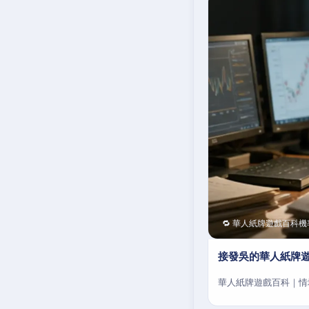
🔁 華人紙牌遊戲百科
接發吳的華人紙牌遊
華人紙牌遊戲百科｜情