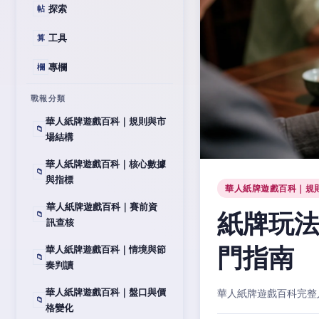
探索
帖
工具
算
專欄
欄
戰報分類
華人紙牌遊戲百科｜規則與市
📁
場結構
華人紙牌遊戲百科｜核心數據
📁
與指標
華人紙牌遊戲百科｜規
華人紙牌遊戲百科｜賽前資
紙牌玩
📁
訊查核
門指南
華人紙牌遊戲百科｜情境與節
📁
奏判讀
華人紙牌遊戲百科｜盤口與價
華人紙牌遊戲百科完整
📁
格變化