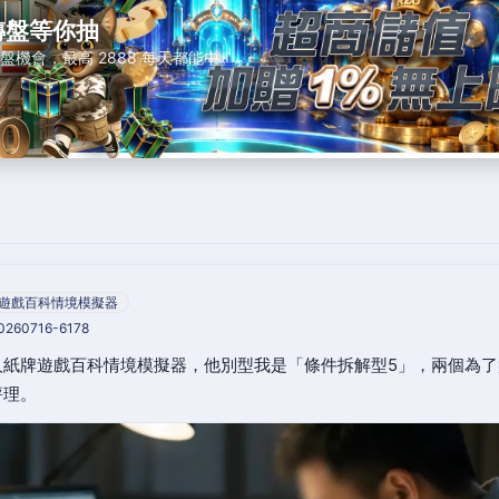
轉盤等你抽
轉盤機會，最高 2888 每天都能中。
遊戲百科情境模擬器
20260716-6178
人紙牌遊戲百科情境模擬器，他別型我是「條件拆解型5」，兩個為了
評理。