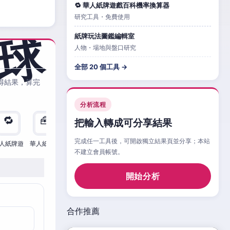
🔁 華人紙牌遊戲百科機率換算器
研究工具・免費使用
紙牌玩法圖鑑編輯室
人物・場地與盤口研究
全部 20 個工具 →
得結果，算完
分析流程
🔁
🧰
🧮
🧰
🎲
🔁

把輸入轉成可分享結果
完成任一工具後，可開啟獨立結果頁並分享；本站
人紙牌遊
華人紙牌遊
華人紙牌遊
華人紙牌遊
華人紙牌遊
華人紙牌遊
華人
不建立會員帳號。
開始分析
合作推薦