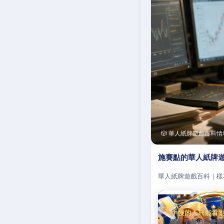
🎲 華人紙牌遊戲百科
施賽點的華人紙牌
華人紙牌遊戲百科｜樣
手慢的人只能看
搶紅包每日限量開