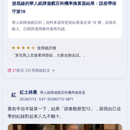
游底線的華人紙牌遊戲百科機率換算器結果：誤差帶保
守派19
華人紙牌遊戲百科｜資料來源與更新結果落在第 19 層，請保存
輸入、日期與適用條件後再判讀。
★★★★☆
使用後評價
算完馬上丟進看球群組，大家全跑去試。
讚 21
留言 2
分享
開啟貼文 →
紅土林桑
華人紙牌遊戲百科機率換算器
紅
2026/7/12 · S37-20260712-5871
賽前半信半疑算一下，結果「節奏觀察型12」，跟我自己這
季的紀錄對起來八九不離十。