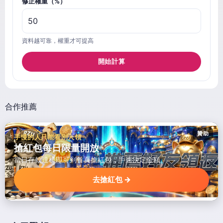
修正權重（%）
資料越可靠，權重才可提高
開始計算
合作推薦
贊助
手慢的人只能看別人領
搶紅包每日限量開放
當日存款達標即可到首頁搶紅包，手速決定金額。
去搶紅包 →