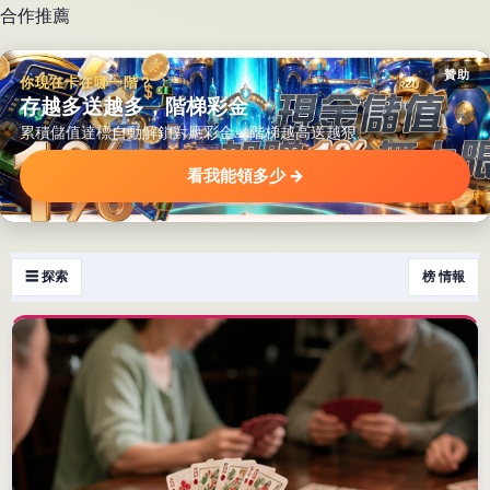
合作推薦
贊助
你現在卡在哪一階？
存越多送越多，階梯彩金
累積儲值達標自動解鎖對應彩金，階梯越高送越狠。
看我能領多少 →
☰ 探索
榜 情報