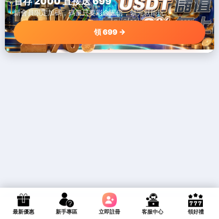
首存 2000 直接送 699
新會員限定加碼，碼量只要彩金五倍，領完就能玩。
領 699 →
報
帖
算
欄
人
最新優惠
新手專區
立即註冊
客服中心
領好禮
首頁
探索
工具
專欄
人物