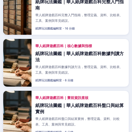
紙牌玩法圖鑑｜華人紙牌遊戲百科完整入門指
南
華人紙牌遊戲百科完整入門指南，整理定義、資料、比較表、
工具、案例與常見錯誤。
紙牌玩法圖鑑編輯室・16 分鐘
華人紙牌遊戲百科｜核心數據與指標
紙牌玩法圖鑑｜華人紙牌遊戲百科數據判讀方
法
華人紙牌遊戲百科數據判讀方法，整理定義、資料、比較表、
工具、案例與常見錯誤。
紙牌玩法圖鑑編輯室・6 分鐘
華人紙牌遊戲百科｜賽前資訊查核
紙牌玩法圖鑑｜華人紙牌遊戲百科盤口與結算
實例
華人紙牌遊戲百科盤口與結算實例，整理定義、資料、比較
表、工具、案例與常見錯誤。
紙牌玩法圖鑑編輯室・6 分鐘