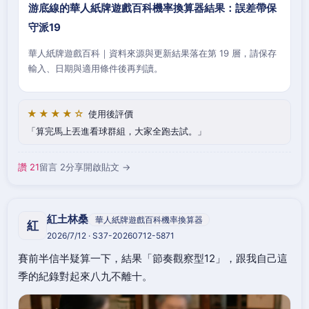
游底線的華人紙牌遊戲百科機率換算器結果：誤差帶保
守派19
華人紙牌遊戲百科｜資料來源與更新結果落在第 19 層，請保存
輸入、日期與適用條件後再判讀。
★★★★☆
使用後評價
算完馬上丟進看球群組，大家全跑去試。
讚 21
留言 2
分享
開啟貼文 →
紅土林桑
華人紙牌遊戲百科機率換算器
紅
2026/7/12 · S37-20260712-5871
賽前半信半疑算一下，結果「節奏觀察型12」，跟我自己這
季的紀錄對起來八九不離十。