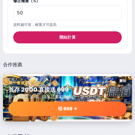
修正權重（%）
資料越可靠，權重才可提高
開始計算
合作推薦
贊助
第一筆就多三成本金
首存 2000 直接送 699
新會員限定加碼，碼量只要彩金五倍，領完就能玩。
領 699 →