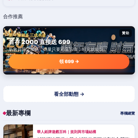
合作推薦
贊助
第一筆就多三成本金
首存 2000 直接送 699
新會員限定加碼，碼量只要彩金五倍，領完就能玩。
領 699 →
看全部動態 →
最新專欄
專欄總覽
華人紙牌遊戲百科｜規則與市場結構