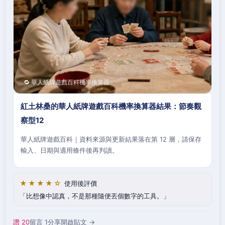
🔁 華人紙牌遊戲百科機率換算器
紅土林桑的華人紙牌遊戲百科機率換算器結果：節奏觀
察型12
華人紙牌遊戲百科｜資料來源與更新結果落在第 12 層，請保存
輸入、日期與適用條件後再判讀。
★★★★☆
使用後評價
比想像中認真，不是那種隨便丟個數字的工具。
讚 20
留言 1
分享
開啟貼文 →