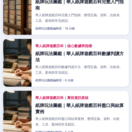
紙牌玩法圖鑑｜華人紙牌遊戲百科完整入門指
南
華人紙牌遊戲百科完整入門指南，整理定義、資料、比較表、
工具、案例與常見錯誤。
紙牌玩法圖鑑編輯室・16 分鐘
華人紙牌遊戲百科｜核心數據與指標
紙牌玩法圖鑑｜華人紙牌遊戲百科數據判讀方
法
華人紙牌遊戲百科數據判讀方法，整理定義、資料、比較表、
工具、案例與常見錯誤。
紙牌玩法圖鑑編輯室・6 分鐘
華人紙牌遊戲百科｜賽前資訊查核
紙牌玩法圖鑑｜華人紙牌遊戲百科盤口與結算
實例
華人紙牌遊戲百科盤口與結算實例，整理定義、資料、比較
表、工具、案例與常見錯誤。
紙牌玩法圖鑑編輯室・6 分鐘