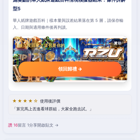
型5
華人紙牌遊戲百科｜樣本量與誤差結果落在第 5 層，請保存輸
入、日期與適用條件後再判讀。
贊助
很久沒回來？這包是你的
老玩家回歸再送一次
回鍋會員專屬彩金，優惠頁面一鍵領取不用問客服。
領回歸禮 →
★★★★☆
使用後評價
算完馬上丟進看球群組，大家全跑去試。
讚 16
留言 1
分享
開啟貼文 →