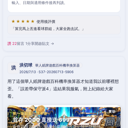
輸入、日期與適用條件後再判讀。
★★★★★
使用後評價
算完馬上丟進看球群組，大家全跑去試。
讚 22
留言 1
分享
開啟貼文 →
洪切球
華人紙牌遊戲百科機率換算器
洪
2026/7/13 · S37-20260713-5906
用了這個華人紙牌遊戲百科機率換算器才知道我以前哪裡想
歪。「誤差帶保守派4」這結果我服氣，附上紀錄給大家
看。
贊助
第一筆就多三成本金
首存 2000 直接送 699
新會員限定加碼，碼量只要彩金五倍，領完就能玩。