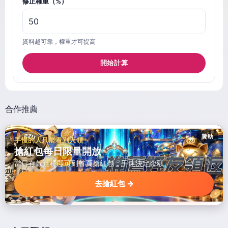
修正權重（%）
資料越可靠，權重才可提高
開始計算
合作推薦
贊助
手慢的人只能看別人領
搶紅包每日限量開放
當日存款達標即可到首頁搶紅包，手速決定金額。
去搶紅包 →