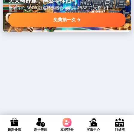
天天轉好運，轉盤等你抽
單筆存款 3000 就送轉盤機會，最高 2888 每天都能中。
免費抽一次 →
報
帖
算
欄
人
最新優惠
新手專區
立即註冊
客服中心
領好禮
首頁
探索
工具
專欄
人物