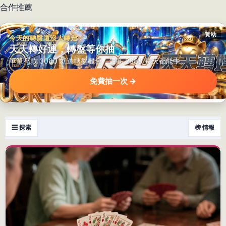
合作推薦
贊助
今天的轉盤還沒人轉走
天天轉好運，轉盤等你抽
單筆存款 3000 就送轉盤機會，最高 2888 每天都能中。
免費抽一次 →
☰ 探索
榜 情報