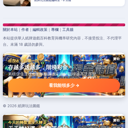
關於本站
｜
作者
｜
編輯政策
｜
專欄
｜
工具牆
本站提供華人紙牌遊戲百科教育與機率研究內容，不接受投注、不代理平
台。未滿 18 歲請勿參與。
贊助
你現在卡在哪一階？
存越多送越多，階梯彩金
累積儲值達標自動解鎖對應彩金，階梯越高送越狠。
看我能領多少 →
© 2026 紙牌玩法圖鑑
贊助
今天的轉盤還沒人轉走