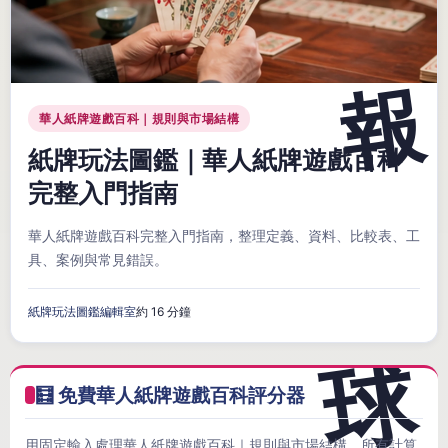
華人紙牌遊戲百科｜規則與市場結構
紙牌玩法圖鑑｜華人紙牌遊戲百科
完整入門指南
華人紙牌遊戲百科完整入門指南，整理定義、資料、比較表、工
具、案例與常見錯誤。
紙牌玩法圖鑑編輯室
約 16 分鐘
🧮 免費華人紙牌遊戲百科評分器
用固定輸入處理華人紙牌遊戲百科｜規則與市場結構，所有計算