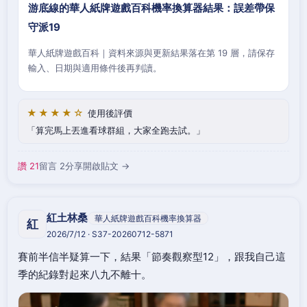
游底線的華人紙牌遊戲百科機率換算器結果：誤差帶保
守派19
華人紙牌遊戲百科｜資料來源與更新結果落在第 19 層，請保存
輸入、日期與適用條件後再判讀。
★★★★☆
使用後評價
算完馬上丟進看球群組，大家全跑去試。
讚 21
留言 2
分享
開啟貼文 →
紅土林桑
華人紙牌遊戲百科機率換算器
紅
2026/7/12 · S37-20260712-5871
賽前半信半疑算一下，結果「節奏觀察型12」，跟我自己這
季的紀錄對起來八九不離十。