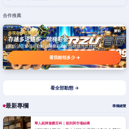
合作推薦
贊助
你現在卡在哪一階？
存越多送越多，階梯彩金
累積儲值達標自動解鎖對應彩金，階梯越高送越狠。
看我能領多少 →
看全部動態 →
最新專欄
專欄總覽
華人紙牌遊戲百科｜規則與市場結構