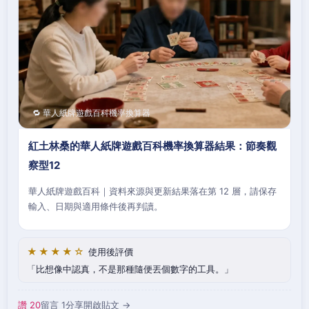
🔁 華人紙牌遊戲百科機率換算器
紅土林桑的華人紙牌遊戲百科機率換算器結果：節奏觀
察型12
華人紙牌遊戲百科｜資料來源與更新結果落在第 12 層，請保存
輸入、日期與適用條件後再判讀。
★★★★☆
使用後評價
比想像中認真，不是那種隨便丟個數字的工具。
讚 20
留言 1
分享
開啟貼文 →