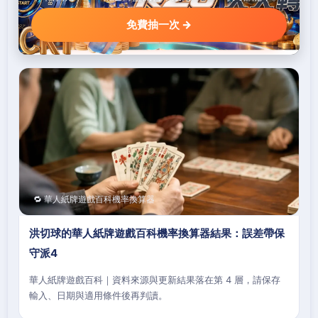
免費抽一次 →
🔁 華人紙牌遊戲百科機率換算器
洪切球的華人紙牌遊戲百科機率換算器結果：誤差帶保
守派4
華人紙牌遊戲百科｜資料來源與更新結果落在第 4 層，請保存
輸入、日期與適用條件後再判讀。