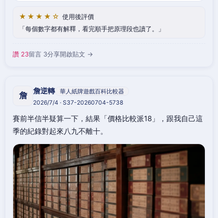
★★★★☆
使用後評價
每個數字都有解釋，看完順手把原理段也讀了。
讚 23
留言 3
分享
開啟貼文 →
詹逆轉
華人紙牌遊戲百科比較器
詹
2026/7/4 · S37-20260704-5738
賽前半信半疑算一下，結果「價格比較派18」，跟我自己這
季的紀錄對起來八九不離十。