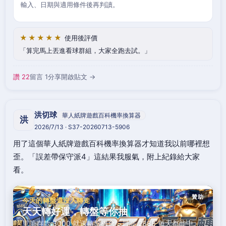
輸入、日期與適用條件後再判讀。
★★★★★
使用後評價
算完馬上丟進看球群組，大家全跑去試。
讚 22
留言 1
分享
開啟貼文 →
洪切球
華人紙牌遊戲百科機率換算器
洪
2026/7/13 · S37-20260713-5906
用了這個華人紙牌遊戲百科機率換算器才知道我以前哪裡想
歪。「誤差帶保守派4」這結果我服氣，附上紀錄給大家
看。
贊助
今天的轉盤還沒人轉走
天天轉好運，轉盤等你抽
單筆存款 3000 就送轉盤機會，最高 2888 每天都能中。