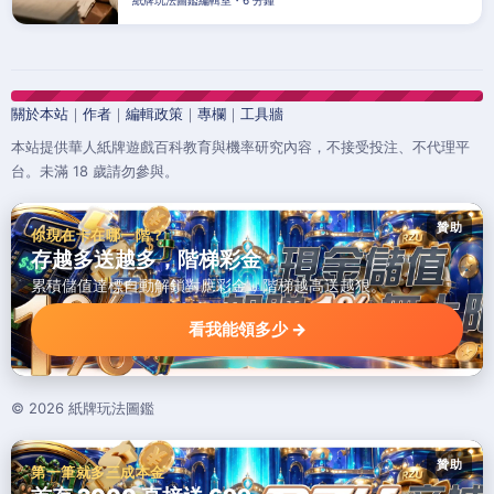
關於本站
｜
作者
｜
編輯政策
｜
專欄
｜
工具牆
本站提供華人紙牌遊戲百科教育與機率研究內容，不接受投注、不代理平
台。未滿 18 歲請勿參與。
贊助
你現在卡在哪一階？
存越多送越多，階梯彩金
累積儲值達標自動解鎖對應彩金，階梯越高送越狠。
看我能領多少 →
© 2026 紙牌玩法圖鑑
贊助
第一筆就多三成本金