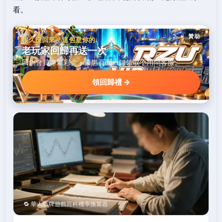
看。
贊助
很久沒回來？這包是你的
老玩家回歸再送一次
回鍋會員專屬彩金，優惠頁面一鍵領取不用問客服。
領回歸禮 →
🔁 華人紙牌遊戲百科機率換算器