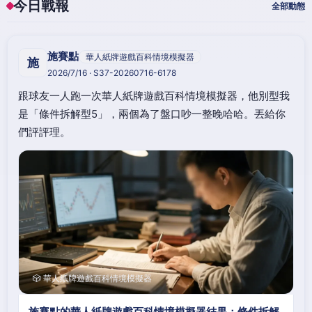
今日戰報
全部動態
施賽點
華人紙牌遊戲百科情境模擬器
施
2026/7/16 · S37-20260716-6178
跟球友一人跑一次華人紙牌遊戲百科情境模擬器，他別型我
是「條件拆解型5」，兩個為了盤口吵一整晚哈哈。丟給你
們評評理。
🎲 華人紙牌遊戲百科情境模擬器
施賽點的華人紙牌遊戲百科情境模擬器結果：條件拆解