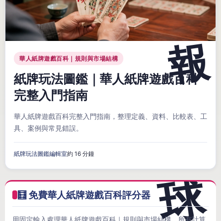
華人紙牌遊戲百科｜規則與市場結構
紙牌玩法圖鑑｜華人紙牌遊戲百科
完整入門指南
華人紙牌遊戲百科完整入門指南，整理定義、資料、比較表、工
具、案例與常見錯誤。
紙牌玩法圖鑑編輯室
約 16 分鐘
🧮 免費華人紙牌遊戲百科評分器
用固定輸入處理華人紙牌遊戲百科｜規則與市場結構，所有計算