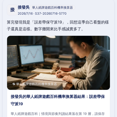
接發吳
華人紙牌遊戲百科機率換算器
接
2026/7/16 · S37-20260716-5770
算完發現我是「誤差帶保守派19」，回想這季自己看盤的樣
子還真是這樣。數字攤開來比手感誠實多了。
🔁 華人紙牌遊戲百科機率換算器
接發吳的華人紙牌遊戲百科機率換算器結果：誤差帶保
守派19
華人紙牌遊戲百科｜情境與節奏判讀結果落在第 19 層，請保存